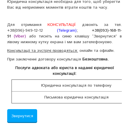
Юридична консультація необхідна для того, щоб уберегти
Вас від неприємних моментів втрати коштів та часу.
Для отримання
КОНСУЛЬТАЦІЇ
дзвоніть за тел.
+38(096)-949-12-12
(Telegram)
; +38(093)-168-11-
91
(Viber)
або тисніть на синю клавішу “Звернутися” в
лівому нижному кутку екрана і ми вам зателефонуємо.
Консультації та зустрічі проводяться:
онлайн та офлайн.
При заключенні договору консультація
Безкоштовна.
Послуги адвоката або юриста в наданні юридичної
консультації:
Юридична консультація по телефону
Письмова юридична консультація
Звернутися