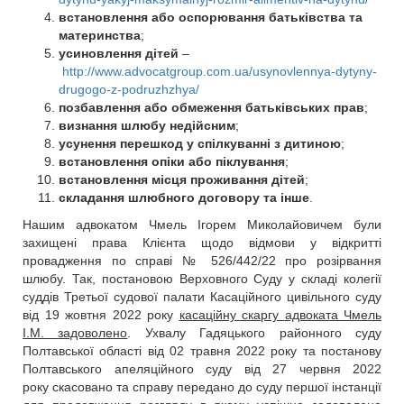
встановлення або оспорювання батьківства та
материнства
;
усиновлення дітей
–
http://www.advocatgroup.com.ua/usynovlennya-dytyny-
drugogo-z-podruzhzhya/
позбавлення або обмеження батьківських прав
;
визнання шлюбу недійсним
;
усунення перешкод у спілкуванні з дитиною
;
встановлення опіки або піклування
;
встановлення місця проживання дітей
;
складання шлюбного договору та інше
.
Нашим адвокатом Чмель Ігорем Миколайовичем були
захищені права Клієнта щодо відмови у відкритті
провадження по справі № 526/442/22 про розірвання
шлюбу. Так, постановою Верховного Суду у складі колегії
суддів Третьої судової палати Касаційного цивільного суду
від 19 жовтня 2022 року
касаційну скаргу
адвоката Чмель
І.М. задоволено
. Ухвалу Гадяцького районного суду
Полтавської області від 02 травня 2022 року та постанову
Полтавського апеляційного суду від 27 червня 2022
року скасовано та справу передано до суду першої інстанції