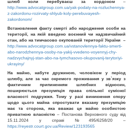
шлюб коли перебуваєш за кордоном
–
http://www.advocatgroup.com.ua/yak-podaty-na-rozluchennya-
z-zakordonu-rozirvaty-shlyub-koly-perebuvayesh-
zakordonom/
Встановлення факту смерті або народження особи на
території, на якій введено воєнний чи надзвичайний
стан, або на тимчасово окупованій території України –
http://www.advocatgroup.com.ua/vstanovlennya-faktu-smerti-
abo-narodzhennya-osoby-na-yakij-vvedeno-voyennyj-chy-
nadzvychajnyj-stan-abo-na-tymchasovo-okupovanij-terytoriyi-
ukrayiny/
На майно, набуте дружиною, чоловіком у період
шлюбу, але за час окремого проживання у зв`язку з
фактичним припиненням шлюбних відносин,
поширюється презумпція права спільної сумісної
власності подружжя. Тому у разі виникнення спору
щодо цього майна спростувати вказану презумпцію
має та сторона, яка вважає це майно особистою
приватною власністю
– Постанова Верховного суду від
15.11.2024 у справі №495/6258/20 –
https://reyestr.court.gov.ua/Review/123193565