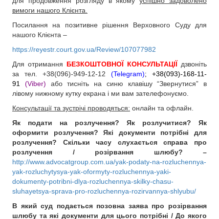
для продовження розгляду в якому
успішно задоволено
вимоги нашого Клієнта.
Посилання на позитивне рішення Верховного Суду для
нашого Клієнта –
https://reyestr.court.gov.ua/Review/107077982
Для отримання
БЕЗКОШТОВНОЇ КОНСУЛЬТАЦІЇ
дзвоніть
за тел. +38(096)-949-12-12
(Telegram)
; +38(093)-168-11-
91
(Viber)
або тисніть на синю клавішу “Звернутися” в
лівому нижному кутку екрана і ми вам зателефонуємо.
Консультації та зустрічі проводяться:
онлайн та офлайн.
Як подати на розлучення? Як розлучитися? Як
оформити розлучення? Які документи потрібні для
розлучення? Скільки часу слухається справа про
розлучення / розірвання шлюбу? –
http://www.advocatgroup.com.ua/yak-podaty-na-rozluchennya-
yak-rozluchytysya-yak-oformyty-rozluchennya-yaki-
dokumenty-potribni-dlya-rozluchennya-skilky-chasu-
sluhayetsya-sprava-pro-rozluchennya-rozirvannya-shlyubu/
В який суд подається позовна заява про розірвання
шлюбу та які документи для цього потрібні / До якого