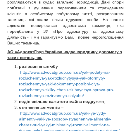
розглядаються в судах загальної юрисдикції. Дані спори
пов’язані з душевним переживанням та стражданням
клієнтів в особистому побутовому житті, розкриванням
таємниць які знали тільки одружені особи. На наших
адвокатів поширюється адвокатська таємниця, яка
передбачена у ЗУ «Про адвокатуру та адвокатську
діяльність» і ми гарантуємо Вам, повне нерозголошення
Ваших таємниць.
АО «АдвокатГруп Україна» надає юридичну допомогу з
таких питань, як:
розірвання шлюбу
–
http://www.advocatgroup.com.ua/yak-podaty-na-
rozluchennya-yak-rozluchytysya-yak-oformyty-
rozluchennya-yaki-dokumenty-potribni-dlya-
rozluchennya-skilky-chasu-sluhayetsya-sprava-pro-
rozluchennya-rozirvannya-shlyubu/
поділ спільно нажитого майна подружжя
;
стягнення аліментів
–
http://www.advocatgroup.com.ua/yaki-ye-vydy-
alimentiv-yaki-ye-sposoby-styagnennya-alimentiv-
cherez-sud-yakyj-minimalnyj-rozmir-alimentiv-na-
dytynu-yakyj-maksymalnyj-rozmir-alimentiv-na-dytynu/