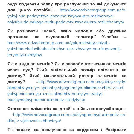
суду подавати заяву про розлучення та які документи
для цього потрібні
–
http://www.advocatgroup.com.ua/v-
yakyj-sud-podayetsya-pozovna-zayava-pro-rozirvannya-
shlyubu-do-yakogo-sudu-podavaty-zayavu-pro-rozluchennya/
Як розірвати шлюб, якщо чоловік або дружина
проживає на окупованій території України –
http://www.advocatgroup.com.ua/yak-rozirvaty-shlyub-
yakshho-cholovik-abo-druzhyna-prozhyvaye-na-okupovanij-
terytoriyi-ukrayiny/
Які є види аліментів? Які є способи стягнення аліментів
через суд? Який мінімальний розмір аліментів на
дитину? Який максимальний розмір аліментів на
дитину? –
http://www.advocatgroup.com.ua/yaki-ye-vydy-
alimentiv-yaki-ye-sposoby-styagnennya-alimentiv-cherez-sud-
yakyj-minimalnyj-rozmir-alimentiv-na-dytynu-yakyj-
maksymalnyj-rozmir-alimentiv-na-dytynu/
Стягнення аліментів на дітей з військовослужбовця
–
http://www.advocatgroup.com.ua/styagnennya-alimentiv-na-
ditej-z-vijskovosluzhbovtsya/
Як подати на розлучення за кордоном / Розірвати